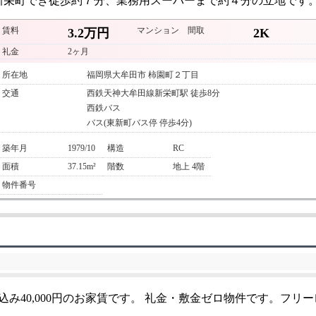
新栄町でき徒歩約７分、業務用スーパーまで約４分の立地です
賃料
マンション
間取
3.2万円
2K
礼金
2ヶ月
所在地
福岡県大牟田市 柿園町２丁目
交通
西鉄天神大牟田線新栄町駅 徒歩8分
西鉄バス
バス(東新町バス停 停歩4分)
築年月
1979/10
構造
RC
面積
37.15m²
階数
地上 4階
物件番号
込み40,000円のお家賃です。 礼金・敷金ゼロ物件です。フリ