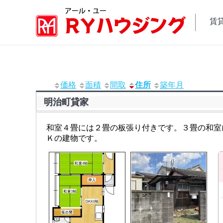
賃
賃
価格
面積
間取
住所
築年月
明治町貸家
和室４畳には２畳の板張り付きです。３畳の和室
Ｋの建物です。