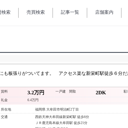
貸検索
売買検索
記事一覧
店舗案内
貸検索
売買検索
記事一覧
店舗案内
にも板張りがついてます。 アクセス楽な新栄町駅徒歩６分だ
賃料
一戸建
間取
駐
3.2万円
2DK
礼金
6.4万円
所在地
福岡県 大牟田市明治町2丁目
交通
西鉄天神大牟田線新栄町駅 徒歩6分
ＪＲ鹿児島本線大牟田駅 徒歩21分