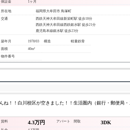
保証金
1ヶ月
所在地
福岡県大牟田市 鳥塚町
交通
西鉄天神大牟田線新栄町駅 徒歩18分
西鉄天神大牟田線西鉄銀水駅 徒歩21分
鹿児島本線銀水駅 徒歩23分
築年月
1978/03
構造
軽量鉄骨
面積
40m²
物件番号
んね！！白川校区が空きました！！生活圏内（銀行・郵便局・
賃料
アパート
間取
4.3万円
3DK