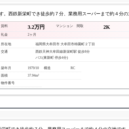
す。西鉄新栄町でき徒歩約７分、業務用スーパーまで約４分の
賃料
マンション
間取
3.2万円
2K
礼金
2ヶ月
所在地
福岡県大牟田市 大牟田市柿園町２丁目
交通
西鉄天神大牟田線新栄町駅 徒歩8分
バス(東新町 停歩4分)
築年月
1979/10
構造
RC
面積
37.94m²
物件番号