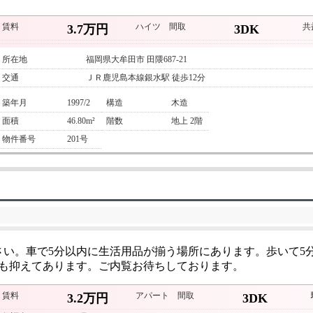
賃料
ハイツ
間取
共
3.7万円
3DK
所在地
福岡県大牟田市 田隈687-21
交通
ＪＲ鹿児島本線銀水駅 徒歩12分
築年月
1997/2
構造
木造
面積
46.80m²
階数
地上 2階
物件番号
201号
さい。車で5分以内に生活用品が揃う場所にあります。歩いて5
も抑えてあります。ご内覧お待ちしております。
賃料
アパート
間取
3.2万円
3DK