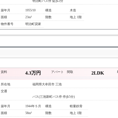
明治町バス停 徒歩2分
築年月
1955/10
構造
木造
面積
23m²
階数
地上 1階
物件番号
明治町貸家
賃料
アパート
間取
4.3万円
2LDK
所在地
福岡県大牟田市 三池
交通
バス(三池新町バス停 停歩5分)
築年月
1944年５月
構造
軽量鉄骨
面積
58m²
階数
地上 1階