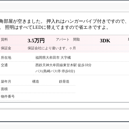
階角部屋が空きました。 押入れはハンガーパイプ付きですので
 照明はすべてLEDに替えてますので省エネですよ。
賃料
アパート
間取
3.5万円
3DK
保証金
保証会社により違います。ヶ月
所在地
福岡県大牟田市 大字橘
交通
西鉄天神大牟田線東甘木駅 徒歩18分
バス(島崎バス停 停歩6分)
築年月
構造
鉄骨造
面積
物件番号