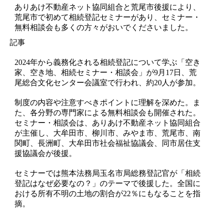
ありあけ不動産ネット協同組合と荒尾市後援により、
荒尾市で初めて相続登記セミナーがあり、セミナー・
無料相談会も多くの方々がおいでくださいました。
記事
2024年から義務化される相続登記について学ぶ「空き
家、空き地、相続セミナー・相談会」が9月17日、荒
尾総合文化センター会議室で行われ、約20人が参加。
制度の内容や注意すべきポイントに理解を深めた。ま
た、各分野の専門家による無料相談会も開催された。
セミナー・相談会は、ありあけ不動産ネット協同組合
が主催し、大牟田市、柳川市、みやま市、荒尾市、南
関町、長洲町、大牟田市社会福祉協議会、同市居住支
援協議会が後援。
セミナーでは熊本法務局玉名市局総務登記官が「相続
登記はなぜ必要なの？」のテーマで後援した。全国に
おける所有不明の土地の割合が22％にもなることを指
摘。