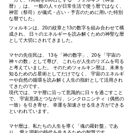
暦）」は、 一般の人々が日常生活で使う暦ではなく、
神官（祭司）が儀式・占い・予言のために用いた特別
な暦でした。
ツォルキンは、20の紋章と13の数字を組み合わせて構
成され、 日々のエネルギーを読み解くための神聖な暦
として大切にされてきました。
マヤの先住民は、 13を「神の数字」、20を「宇宙の
神々の数」として尊び、 これらが人生のリズムを司る
と考えていました。 そのためツォルキン暦は、未来を
知るための占星術としてだけでなく、 宇宙のエネルギ
ーや自然の循環を読み解く人生の指針として活用され
てきたのです。
現代では、マヤ暦に沿って意識的に日々を過ごすこと
で、 宇宙意識とつながり、シンクロニシティ（偶然の
一致）を引き寄せ、 幸運を加速させる生き方ができる
といわれています。
マヤ暦は、私たちの人生を導く「魂の羅針盤」であ
り、 愛と調和の時代を生きるための智慧です。