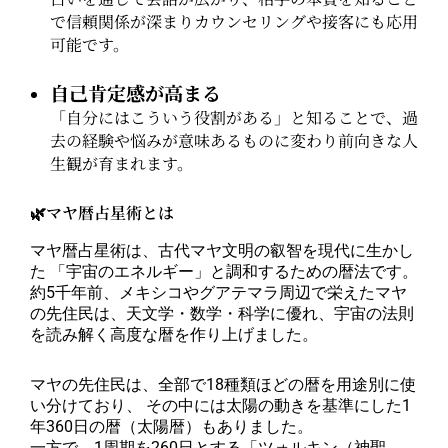
で信頼関係が深まりカウンセリングや接客にも応用
可能です。
自己肯定感が高まる
「自分にはこういう役割がある」と知ることで、過
去の経験や悩みが意味あるものに変わり前向きな人
生観が育まれます。
🌿マヤ暦占星術とは
マヤ暦占星術は、古代マヤ文明の叡智を現代に生かし
た 「宇宙のエネルギー」と調和するための暦法です。
約5千年前、メキシコやグアテマラ周辺で栄えたマヤ
の先住民は、天文学・数学・科学に優れ、宇宙の法則
を読み解く高度な暦を作り上げました。
マヤの先住民は、全部で18種類ほどの暦を用途別に使
い分けており、 その中には太陽の動きを基準にした1
年360日の暦（太陽暦）もありました。
一方で、1周期を260日とする「ツォルキン（神聖