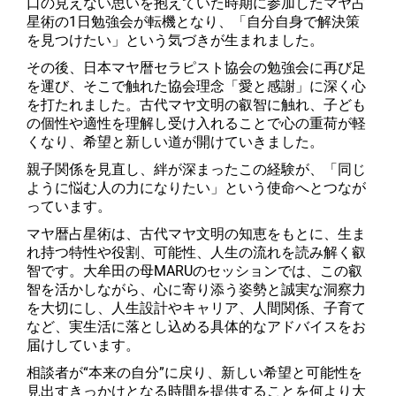
口の見えない思いを抱えていた時期に参加したマヤ占
星術の1日勉強会が転機となり、「自分自身で解決策
を見つけたい」という気づきが生まれました。
その後、日本マヤ暦セラピスト協会の勉強会に再び足
を運び、そこで触れた協会理念「愛と感謝」に深く心
を打たれました。古代マヤ文明の叡智に触れ、子ども
の個性や適性を理解し受け入れることで心の重荷が軽
くなり、希望と新しい道が開けていきました。
親子関係を見直し、絆が深まったこの経験が、「同じ
ように悩む人の力になりたい」という使命へとつなが
っています。
マヤ暦占星術は、古代マヤ文明の知恵をもとに、生ま
れ持つ特性や役割、可能性、人生の流れを読み解く叡
智です。大牟田の母MARUのセッションでは、この叡
智を活かしながら、心に寄り添う姿勢と誠実な洞察力
を大切にし、人生設計やキャリア、人間関係、子育て
など、実生活に落とし込める具体的なアドバイスをお
届けしています。
相談者が“本来の自分”に戻り、新しい希望と可能性を
見出すきっかけとなる時間を提供することを何より大