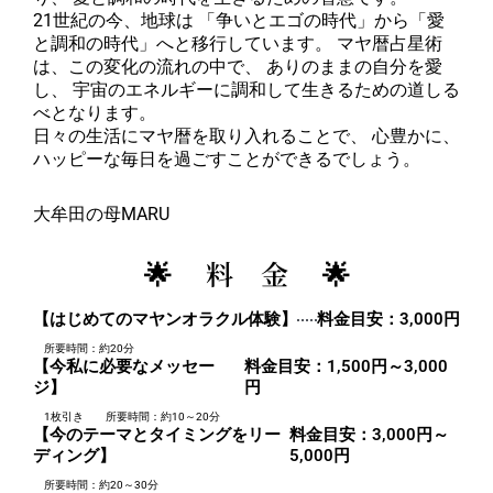
21世紀の今、地球は 「争いとエゴの時代」から「愛
と調和の時代」へと移行しています。 マヤ暦占星術
は、この変化の流れの中で、 ありのままの自分を愛
し、 宇宙のエネルギーに調和して生きるための道しる
べとなります。
日々の生活にマヤ暦を取り入れることで、 心豊かに、
ハッピーな毎日を過ごすことができるでしょう。
大牟田の母MARU
🌟 料 金 🌟
【はじめてのマヤンオラクル体験】
料金目安：3,000円
所要時間：約20分
【今私に必要なメッセー
料金目安：1,500円～3,000
ジ】
円
1枚引き 所要時間：約10～20分
【今のテーマとタイミングをリー
料金目安：3,000円～
ディング】
5,000円
所要時間：約20～30分